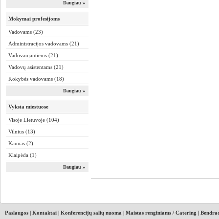
Daugiau »
Mokymai profesijoms
Vadovams (23)
Administracijos vadovams (21)
Vadovaujantiems (21)
Vadovų asistentams (21)
Kokybės vadovams (18)
Daugiau »
Vyksta miestuose
Visoje Lietuvoje (104)
Vilnius (13)
Kaunas (2)
Klaipėda (1)
Daugiau »
Paslaugos
|
Kontaktai
|
Konferencijų salių nuoma
|
Maistas renginiams / Catering
|
Bendrad