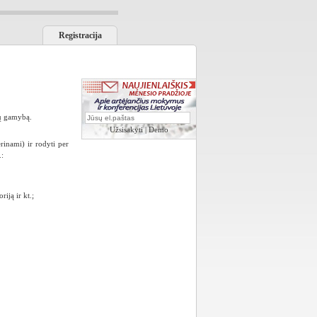
Registracija
pų gamybą.
Užsisakyti
|
Demo
rinami) ir rodyti per
.:
iją ir kt.;