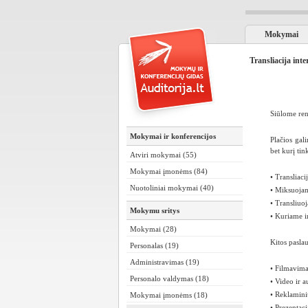
Mokymai
Transliacija inte
Siūlome ren
Mokymai ir konferencijos
Plačios gal
bet kurį tin
Atviri mokymai (55)
Mokymai įmonėms (84)
• Transliaci
Nuotoliniai mokymai (40)
• Miksuojam
• Transliuo
Mokymu sritys
• Kuriame i
Mokymai (28)
Kitos pasla
Personalas (19)
Administravimas (19)
• Filmavima
Personalo valdymas (18)
• Video ir 
• Reklamini
Mokymai įmonėms (18)
• Prezentaci