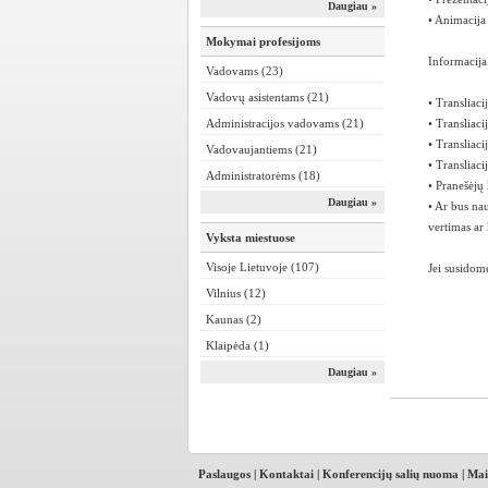
Daugiau »
• Animacija
Mokymai profesijoms
Informacija
Vadovams (23)
Vadovų asistentams (21)
• Transliaci
Administracijos vadovams (21)
• Transliaci
• Transliacij
Vadovaujantiems (21)
• Transliac
Administratorėms (18)
• Pranešėjų 
Daugiau »
• Ar bus na
vertimas ar 
Vyksta miestuose
Visoje Lietuvoje (107)
Jei susidomė
Vilnius (12)
Kaunas (2)
Klaipėda (1)
Daugiau »
Paslaugos
|
Kontaktai
|
Konferencijų salių nuoma
|
Mai