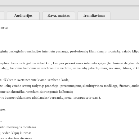
Auditorijos
Kava, maistas
Transliavimas
rnetu
ginių tiesioginės transliacijos internetu paslaugą, profesionalų filamvimą ir montažą, vaizdo kli
imybės: transliuoti galime iš bet kur, kur yra pakankamas interneto ryšys (terchniniai dalykai de
klalapį, keliomis kalbomis su sinchroniniu vertimu, su vaizdų pakartojimais, reklama, titrais, ir kt
jai iš kliento svetainės suteikiame <embed> kodą;
e kelių vaizdo srautų rodymą: pranešėjo, prezentuojamą skaidrių/video medžiagą, žiūrovų auditor
jame sinchroniškai versdami skirtingomis kalbomis;
r rodomoe reklamines užsklandas (pertraukų metu, intarpuose ir pan.).
ugos:
s
audio medžiagos montažas
ų video klipų kūrimas
jos ir skaidrių dizainas