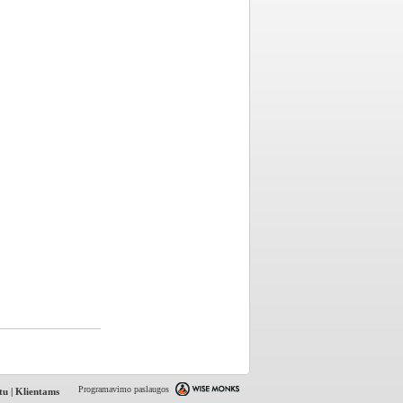
Programavimo paslaugos
tu
|
Klientams