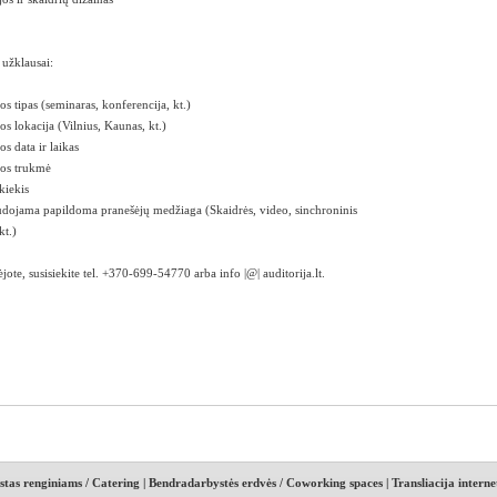
 užklausai:
jos tipas (seminaras, konferencija, kt.)
jos lokacija (Vilnius, Kaunas, kt.)
os data ir laikas
ijos trukmė
kiekis
udojama papildoma pranešėjų medžiaga (Skaidrės, video, sinchroninis
kt.)
jote, susisiekite tel. +370-699-54770 arba info |@| auditorija.lt.
stas renginiams / Catering
|
Bendradarbystės erdvės / Coworking spaces
|
Transliacija interne