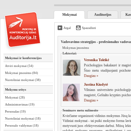
Mokymai
Auditorijos
Kav
Atgal
Spausdinti
Vadovavimo strategijos - profesionalus vadova
Mokymas įmonėms
Lektoriai:
Mokymai ir konferencijos
Veronika Toleikė
Psichologijos bakalaurė ir magistrė, Lietuvos psichologų sąjungos narė.
Atviri mokymai (54)
Šiuo metu studijuojanti psichoter
Mokymai įmonėms (84)
Daugiau »
Nuotoliniai mokymai (38)
Justina Kiudytė
Mokymu sritys
Vilniaus universiteto psichologij
magistrė, Geštalto krypties psicho
Mokymai (28)
Daugiau »
Administravimas (19)
Seminaro metu sužinosite
Personalas (19)
Kviečiame organizuoti vidinius mokymus Jūsų k
Nuotoliniai mokymai (18)
Vidiniai mokymai - tai puiki mokymo forma lavinti
Personalo valdymas (18)
motyvuoti juos efektyvesniam darbui. Mūsų lekto
vykdyti mokymų programą, atsižvelgiant į org