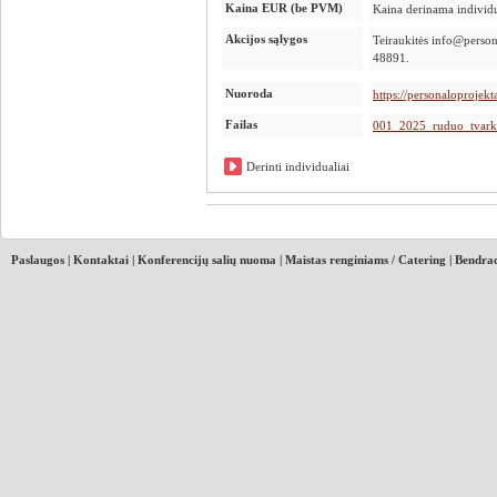
Kaina EUR (be PVM)
Kaina derinama individu
Akcijos sąlygos
Teiraukitės info@person
48891.
Nuoroda
https://personaloprojekta
Failas
001_2025_ruduo_tvarka
Derinti individualiai
Paslaugos
|
Kontaktai
|
Konferencijų salių nuoma
|
Maistas renginiams / Catering
|
Bendrad