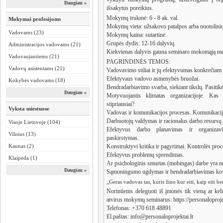
Daugiau »
išsakytus poreikius.
Mokymų trukmė: 6 - 8 ak. val.
Mokymai profesijoms
Mokymų vieta: užsakovo patalpos arba nuotolini
Vadovams (23)
Mokymų kaina: sutartinė.
Grupės dydis: 12-16 dalyvių.
Administracijos vadovams (21)
Kiekvienas dalyvis gauna seminaro mokomąją me
Vadovaujantiems (21)
PAGRINDINĖS TEMOS:
Vadovų asistentams (21)
Vadovavimo stiliai ir jų efektyvumas konkrečiam
Efektyvaus vadovo asmenybės bruožai.
Kokybės vadovams (18)
Bendradarbiavimo svarba, siekiant tikslų. Pasitikė
Daugiau »
Motyvuojantis klimatas organizacijoje. Kas
stipriausiai?
Vyksta miestuose
Vadovas ir komunikacijos procesas. Komunikacijo
Darbuotojų valdymas ir racionalus darbo resurs
Visoje Lietuvoje (104)
Efektyvus darbo planavimas ir organizav
Vilnius (13)
paskirstymas.
Kaunas (2)
Konstruktyvi kritika ir pagyrimai. Kontrolės proc
Efektyvus problemų sprendimas.
Klaipėda (1)
Ar psichologinis smurtas (mobingas) darbe yra 
Daugiau »
Sąmoningumo ugdymas ir bendradarbiavimas kovo
„Geras vadovas tas, kuris žino kur eiti, kaip eiti be
Norintiems deleguoti iš įmonės tik vieną ar keli
atvirus mokymų seminarus: https://personaloproje
Telefonas: +370 618 48891
El.paštas: info@personaloprojektai.lt