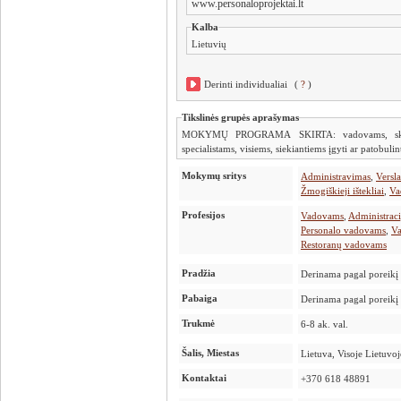
www.personaloprojektai.lt
Kalba
Lietuvių
Derinti individualiai
(
?
)
Tikslinės grupės aprašymas
MOKYMŲ PROGRAMA SKIRTA: vadovams, skyrių
specialistams, visiems, siekiantiems įgyti ar patobul
Mokymų sritys
Administravimas
,
Versla
Žmogiškieji ištekliai
,
Va
Profesijos
Vadovams
,
Administrac
Personalo vadovams
,
Va
Restoranų vadovams
Pradžia
Derinama pagal poreikį
Pabaiga
Derinama pagal poreikį
Trukmė
6-8 ak. val.
Šalis, Miestas
Lietuva, Visoje Lietuvoj
Kontaktai
+370 618 48891