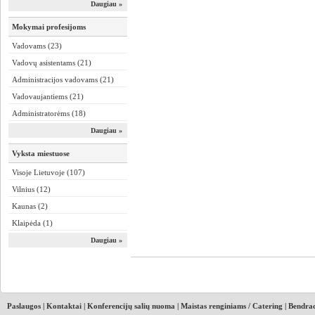
Daugiau »
Mokymai profesijoms
Vadovams (23)
Vadovų asistentams (21)
Administracijos vadovams (21)
Vadovaujantiems (21)
Administratorėms (18)
Daugiau »
Vyksta miestuose
Visoje Lietuvoje (107)
Vilnius (12)
Kaunas (2)
Klaipėda (1)
Daugiau »
Paslaugos
|
Kontaktai
|
Konferencijų salių nuoma
|
Maistas renginiams / Catering
|
Bendrad