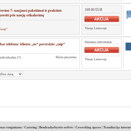
169.00 EUR
rsion 7: naujausi pakeitimai ir praktinis
ereiti prie naujų reikalavimų
Visoje Lietuvoje
roup"
Derinama individualiai
as telefonu: kliento „ne“ paverskite „taip“
Skirta įmonėms
ndividualiai (
?
)
Visoje Lietuvoje
stas renginiams / Catering
|
Bendradarbystės erdvės / Coworking spaces
|
Transliacija interne