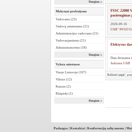
Daugiau »
FSSC 22000 Ve
Mokymai profesijoms
pasirengimas p
Vadovams (23)
2026-09-16
Vadovų asistentams (21)
UAB "AVGO G
Administracijos vadovams (21)
Vadovaujantiems (21)
Efektyvus darb
Administratorėms (18)
Daugiau »
Data derinama i
Judruma UAB
Vyksta miestuose
Visoje Lietuvoje (107)
Rušiuoti pagal
Vilnius (12)
Kaunas (2)
Klaipėda (1)
Daugiau »
Paslaugos
|
Kontaktai
|
Konferencijų salių nuoma
|
Mai