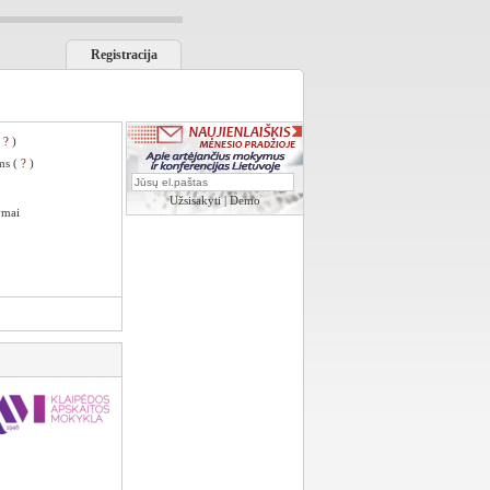
Registracija
(
?
)
ms (
?
)
Užsisakyti
|
Demo
ymai