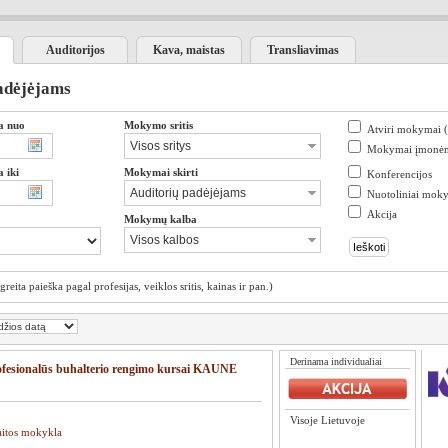
Auditorijos
Kava, maistas
Transliavimas
adėjėjams
a nuo
Mokymo sritis
Atviri mokymai 
Mokymai įmonė
 iki
Mokymai skirti
Konferencijos
Nuotoliniai mok
Akcija
Mokymų kalba
(greita paieška pagal profesijas, veiklos sritis, kainas ir pan.)
Derinama individualiai
ofesionalūs buhalterio rengimo kursai KAUNE
Visoje Lietuvoje
aitos mokykla