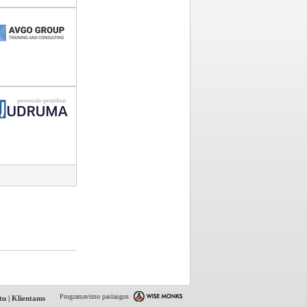
Programavimo paslaugos
tu
|
Klientams