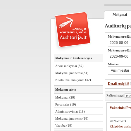
Mokymai
Auditorių p
Mokymų pradži
Mokymų pradžia
Mokymai ir konferencijos
Miestas
Atviri mokymai (57)
Mokymai įmonėms (84)
Nuotoliniai mokymai (42)
Detali rodyklė
Mokymu sritys
Rušiuoti pagal
Mokymai (28)
Personalas (19)
Vakariniai Pr
Administravimas (19)
Mokymai įmonėms (18)
2026-09-03
Vadyba (18)
Klaipėdos apsk