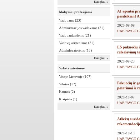
Daugiau »
AI agentai pra
Mokymai profesijoms
pasitelkiant A
Vadovams (23)
2026-09-09
Administracijos vadovams (21)
UAB "AVGO G
Vadovaujantiems (21)
Vadovų asistentams (21)
ES pakuočių i
Administratorėms (18)
reikalavimų ta
Daugiau »
2026-09-23
UAB "AVGO G
Vyksta miestuose
Visoje Lietuvoje (107)
Pakuočių ir g
Vilnius (12)
patarimai ir r
Kaunas (2)
2026-10-07
Klaipėda (1)
UAB "AVGO G
Daugiau »
Atliekų susid
rekomendacijo
2026-10-13
UAB "AVGO G