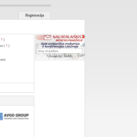
Registracija
(
?
)
ms (
?
)
Užsisakyti
|
Demo
ymai