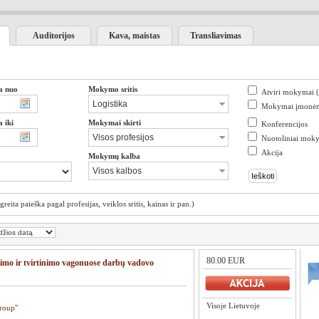
Auditorijos
Kava, maistas
Transliavimas
a nuo
Mokymo sritis
Atviri mokymai 
Mokymai įmonė
 iki
Mokymai skirti
Konferencijos
Nuotoliniai mok
Akcija
Mokymų kalba
(greita paieška pagal profesijas, veiklos sritis, kainas ir pan.)
80.00 EUR
imo ir tvirtinimo vagonuose darbų vadovo
Visoje Lietuvoje
roup"