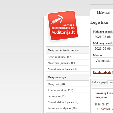
Mokymai
Logistika
Mokymų pradži
Mokymų pradžia
Mokymai ir konferencijos
Miestas
Atviri mokymai (57)
Mokymai įmonėms (84)
Nuotoliniai mokymai (42)
Detali rodyklė
Mokymu sritys
Rušiuoti pagal
Mokymai (28)
Administravimas (19)
Krovinių krov
Personalas (19)
mokymai
Nuotoliniai mokymai (18)
2026-08-27
Personalo valdymas (18)
UAB "AVGO G