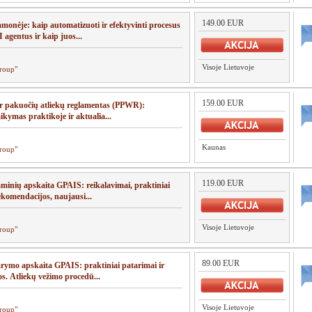
149.00 EUR
monėje: kaip automatizuoti ir efektyvinti procesus
I agentus ir kaip juos...
Visoje Lietuvoje
roup"
159.00 EUR
r pakuočių atliekų reglamentas (PPWR):
ikymas praktikoje ir aktualia...
Kaunas
roup"
119.00 EUR
aminių apskaita GPAIS: reikalavimai, praktiniai
ekomendacijos, naujausi...
Visoje Lietuvoje
roup"
89.00 EUR
arymo apskaita GPAIS: praktiniai patarimai ir
s. Atliekų vežimo procedū...
Visoje Lietuvoje
roup"