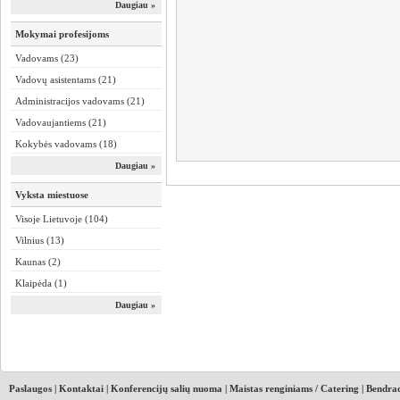
Daugiau »
Mokymai profesijoms
Vadovams (23)
Vadovų asistentams (21)
Administracijos vadovams (21)
Vadovaujantiems (21)
Kokybės vadovams (18)
Daugiau »
Vyksta miestuose
Visoje Lietuvoje (104)
Vilnius (13)
Kaunas (2)
Klaipėda (1)
Daugiau »
Paslaugos
|
Kontaktai
|
Konferencijų salių nuoma
|
Maistas renginiams / Catering
|
Bendrad