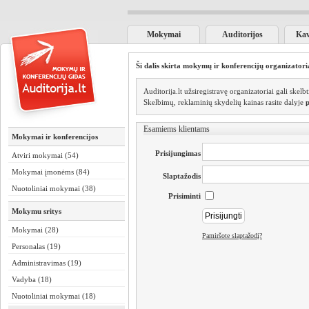
Mokymai
Auditorijos
Kav
Ši dalis skirta mokymų ir konferencijų organizator
Auditorija.lt užsiregistravę organizatoriai gali skel
Skelbimų, reklaminių skydelių kainas rasite dalyje
Esamiems klientams
Mokymai ir konferencijos
Prisijungimas
Atviri mokymai (54)
Mokymai įmonėms (84)
Slaptažodis
Nuotoliniai mokymai (38)
Prisiminti
Mokymu sritys
Mokymai (28)
Pamiršote slaptažodį?
Personalas (19)
Administravimas (19)
Vadyba (18)
Nuotoliniai mokymai (18)