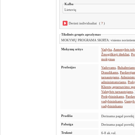
Kalba
Lietuvių
Derinti individualiai
(
?
)
Tikslinės grupės aprašymas
Mokymų sritys
Vadyba
,
Asmenybės tob
Žmogiškieji ištekliai
,
Pr
mokymas
Profesijos
Vadovams
,
Buhalteriam
Draudikams
,
Pardavėja
tarnautojams
,
Administr
administratoriams
,
Prek
Klientų aptarnavimo spe
Valstybės tarnautojams
,
Prekybininkams
,
Parda
vadybininkams
,
Gamyb
vadybininkams
Pradžia
Derinama pagal poreikį
Pabaiga
Derinama pagal poreikį
Trukmė
6-8 ak.val.