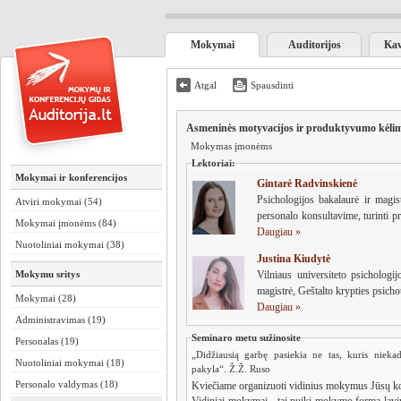
Mokymai
Auditorijos
Kav
Atgal
Spausdinti
Asmeninės motyvacijos ir produktyvumo kėli
Mokymas įmonėms
Lektoriai:
Mokymai ir konferencijos
Gintarė Radvinskienė
Psichologijos bakalaurė ir magistrė, nuo 2007 metų dirbanti klientų ir
Atviri mokymai (54)
Mokymai įmonėms (84)
Daugiau »
Nuotoliniai mokymai (38)
Justina Kiudytė
Mokymu sritys
Vilniaus universiteto psichologij
magistrė, Geštalto krypties psicho
Mokymai (28)
Daugiau »
Administravimas (19)
Seminaro metu sužinosite
Personalas (19)
„Didžiausią garbę pasiekia ne tas, kuris nieka
Nuotoliniai mokymai (18)
pakyla“. Ž.Ž. Ruso
Personalo valdymas (18)
Kviečiame organizuoti vidinius mokymus Jūsų k