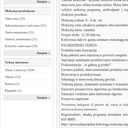
Vidiniai mokymai - tai puiki mokymo forma lavinti
Daugiau »
motyvuoti juos efektyvesniam darbui. Mūsų lekto
vykdyti mokymų programą, atsižvelgiant į org
Mokymai profesijoms
išsakytus poreikius.
Vadovams (23)
Mokymų trukmė: 6 - 8 ak. val.
Mokymų vieta: užsakovo patalpos arba nuotolini
Administracijos vadovams (21)
Mokymų kaina: sutartinė.
Vadovaujantiems (21)
Grupės dydis: 12-20 dalyvių.
Vadovų asistentams (21)
Kiekvienas dalyvis gauna seminaro mokomąją me
PAGRINDINĖS TEMOS:
Kokybės vadovams (18)
Produktyvumo koncepcija.
Daugiau »
Kaip pakeisti savo mąstymą ir priversti smegenis 
Japonijoje naudojami produktyvumo tobulinimo 
Vyksta miestuose
Prokrastinacija – ar galima ją įveikti?
Geriausi įrankiai, skirti asmeniniam produktyvu
Visoje Lietuvoje (104)
Motyvacija ir produktyvumas.
Vilnius (13)
Sėkmingų ir motyvuotų žmonių įpročiai.
Kaunas (2)
Veiksmų planas, skatinantis asmeninę ir komand
Emocinės pusiausvyros atgavimas po bendravim
Klaipėda (1)
Situacijos vertinimo įtaka darbuotojo elgesiui.
Daugiau »
Pozityvus mąstymas.
Norintiems deleguoti iš įmonės tik vieną ar keli
atvirus mokymų seminarus.
Registruokitės, detalių programų teiraukitės info@persona
618 48891
https://personaloprojektai.lt/atvirųjų-mokymų-regi