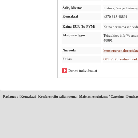
Šalis, Miestas
Lietuva, Visoje Lietuvoj
Kontaktai
+370 618 48891
Kaina EUR (be PVM)
Kaina derinama individu
Akcijos sąlygos
Teiraukitės info@person
48891
Nuoroda
https://personaloprojekta
Failas
001_2025_ruduo_tvarka
Derinti individualiai
Paslaugos
|
Kontaktai
|
Konferencijų salių nuoma
|
Maistas renginiams / Catering
|
Bendrad