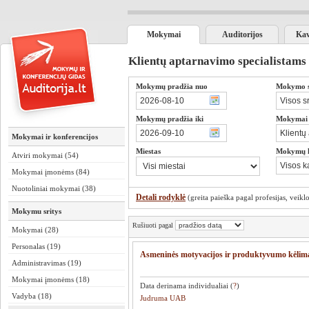
Mokymai
Auditorijos
Kav
Klientų aptarnavimo specialistams
Mokymų pradžia nuo
Mokymo sr
Mokymų pradžia iki
Mokymai s
Mokymai ir konferencijos
Miestas
Mokymų 
Atviri mokymai (54)
Mokymai įmonėms (84)
Nuotoliniai mokymai (38)
Detali rodyklė
(greita paieška pagal profesijas, veiklos
Mokymu sritys
Rušiuoti pagal
Mokymai (28)
Personalas (19)
Asmeninės motyvacijos ir produktyvumo kėlim
Administravimas (19)
Mokymai įmonėms (18)
Data derinama individualiai (
?
)
Vadyba (18)
Judruma UAB