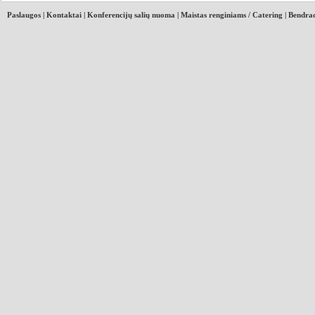
Paslaugos
|
Kontaktai
|
Konferencijų salių nuoma
|
Maistas renginiams / Catering
|
Bendrad